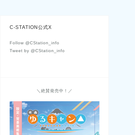
C-STATION公式X
Follow @CStation_info
Tweet by @CStation_info
＼絶賛発売中！／