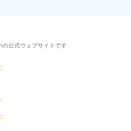
ionの公式ウェブサイトです
た
た
た