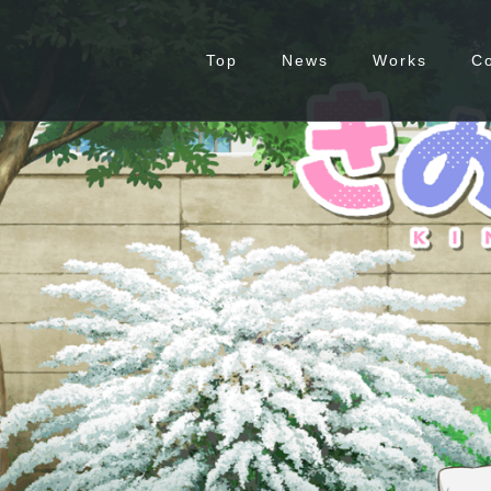
Top
News
Works
C