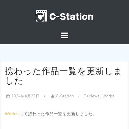
コ
ン
テ
ン
ツ
へ
ス
キ
ッ
携わった作品一覧を更新しま
プ
した
2024年4月22日
C-Station
News
,
Works
Works
にて携わった作品一覧を更新しました。