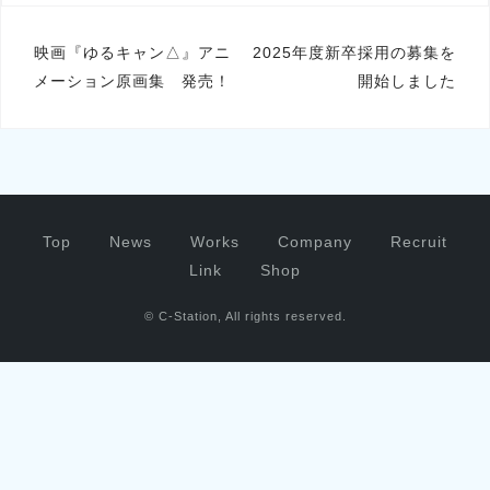
投
映画『ゆるキャン△』アニ
2025年度新卒採用の募集を
メーション原画集 発売！
開始しました
稿
ナ
ビ
ゲ
ー
Top
News
Works
Company
Recruit
シ
Link
Shop
ョ
© C-Station, All rights reserved.
ン